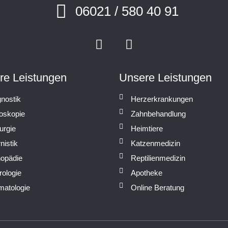
06021 / 580 40 91
re Leistungen
Unsere Leistungen
nostik
Herzerkrankungen
oskopie
Zahnbehandlung
urgie
Heimtiere
rnistik
Katzenmedizin
hopädie
Reptilienmedizin
ologie
Apotheke
matologie
Online Beratung